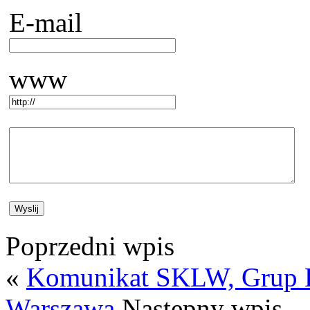
E-mail
www
Poprzedni wpis
«
Komunikat SKLW, Grup K
Warszawa
Nastepny wpis