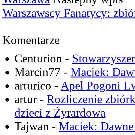
Warszawscy Fanatycy: zbiór
Komentarze
Centurion
-
Stowarzysze
Marcin77
-
Maciek: Daw
arturico
-
Apel Pogoni Lw
artur
-
Rozliczenie zbiór
dzieci z Żyrardowa
Tajwan
-
Maciek: Dawne