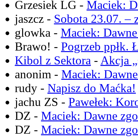
Grzesiek LG
-
Maciek: D
jaszcz
-
Sobota 23.07. – 
glowka
-
Maciek: Dawne
Brawo!
-
Pogrzeb ppłk. Ł
Kibol z Sektora
-
Akcja „
anonim
-
Maciek: Dawne
rudy
-
Napisz do Maćka!
jachu ZS
-
Pawełek: Koro
DZ
-
Maciek: Dawne zgo
DZ
-
Maciek: Dawne zgo