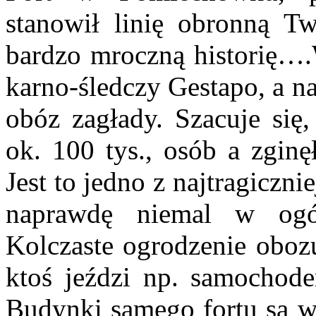
stanowił linię obronną T
bardzo mroczną historię…
karno-śledczy Gestapo, a n
obóz zagłady. Szacuje się,
ok. 100 tys., osób a zgin
Jest to jedno z najtragiczn
naprawdę niemal w ogó
Kolczaste ogrodzenie obozu
ktoś jeździ np. samochode
Budynki samego fortu są w