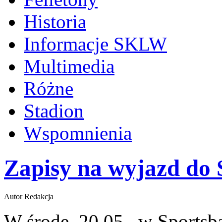
Historia
Informacje SKLW
Multimedia
Różne
Stadion
Wspomnienia
Zapisy na wyjazd do 
Autor Redakcja
W środę, 20.05., w Sportsb