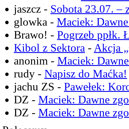
jaszcz
-
Sobota 23.07. – 
glowka
-
Maciek: Dawne
Brawo!
-
Pogrzeb ppłk. Ł
Kibol z Sektora
-
Akcja „
anonim
-
Maciek: Dawne
rudy
-
Napisz do Maćka!
jachu ZS
-
Pawełek: Koro
DZ
-
Maciek: Dawne zgo
DZ
-
Maciek: Dawne zgo