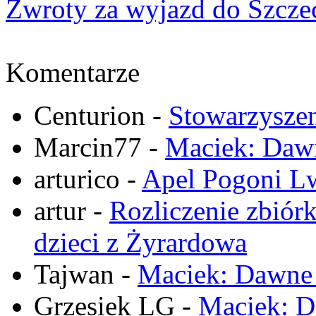
Zwroty za wyjazd do Szcze
Komentarze
Centurion
-
Stowarzysze
Marcin77
-
Maciek: Daw
arturico
-
Apel Pogoni Lw
artur
-
Rozliczenie zbiór
dzieci z Żyrardowa
Tajwan
-
Maciek: Dawne
Grzesiek LG
-
Maciek: D