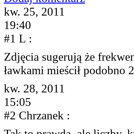
kw. 25, 2011
19:40
#1 L
:
Zdjęcia sugerują że frekwe
ławkami mieścił podobno 25
kw. 28, 2011
15:05
#2 Chrzanek
:
Tak to prawda, ale liczby, k