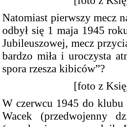
[foto z Ksi
Natomiast pierwszy mecz 
odbył się 1 maja 1945 roku
Jubileuszowej, mecz przyci
bardzo miła i uroczysta at
spora rzesza kibiców”?
[foto z Ksi
W czerwcu 1945 do klubu do
Wacek (przedwojenny dzi