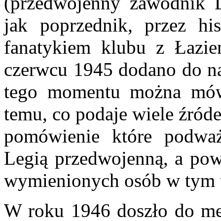
(przedwojenny zawodnik L
jak poprzednik, przez h
fanatykiem klubu z Łazie
czerwcu 1945 dodano do na
tego momentu można mówi
temu, co podaje wiele źróde
pomówienie które podważ
Legią przedwojenną, a po
wymienionych osób w tym t
W roku 1946 doszło do mec