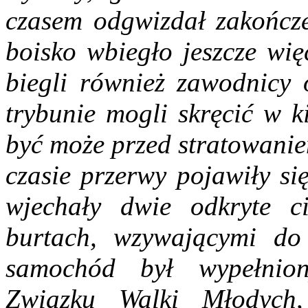
czasem odgwizdał zakończe
boisko wbiegło jeszcze wię
biegli również zawodnicy 
trybunie mogli skręcić w k
być może przed stratowanie
czasie przerwy pojawiły si
wjechały dwie odkryte c
burtach, wzywającymi do
samochód był wypełnio
Związku Walki Młodych