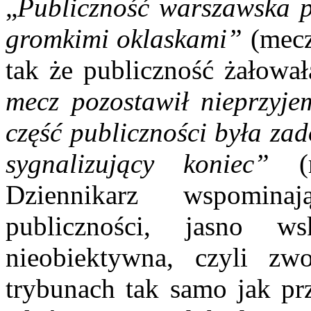
„
Publiczność warszawska pr
gromkimi oklaskami”
(mec
tak że publiczność żałowa
mecz pozostawił nieprzyje
część publiczności była za
sygnalizujący koniec”
Dziennikarz wspomina
publiczności, jasno w
nieobiektywna, czyli z
trybunach tak samo jak p