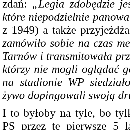
zdań:
„Legia zdobędzie je
które niepodzielnie panow
z 1949) a także przyjeżdża
zamówiło sobie na czas mec
Tarnów i transmitowała prz
którzy nie mogli oglądać g
na stadionie WP siedziało
żywo dopingowali swoją dr
I to byłoby na tyle, bo ty
PS przez te pierwsze 5 l