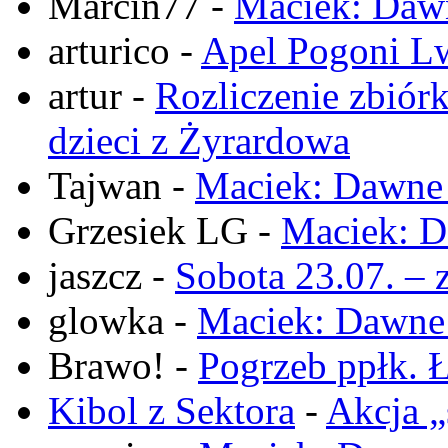
Marcin77
-
Maciek: Daw
arturico
-
Apel Pogoni Lw
artur
-
Rozliczenie zbiór
dzieci z Żyrardowa
Tajwan
-
Maciek: Dawne
Grzesiek LG
-
Maciek: D
jaszcz
-
Sobota 23.07. – 
glowka
-
Maciek: Dawne
Brawo!
-
Pogrzeb ppłk. Ł
Kibol z Sektora
-
Akcja „