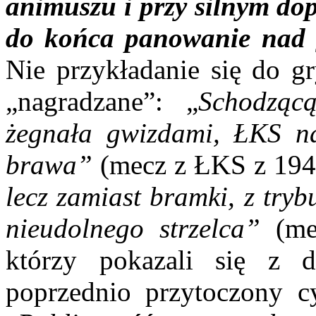
animuszu i przy silnym dop
do końca panowanie nad 
Nie przykładanie się do g
„nagradzane”: „
Schodząc
żegnała gwizdami, ŁKS na
brawa”
(mecz z ŁKS z 194
lecz zamiast bramki, z try
nieudolnego strzelca”
(mec
którzy pokazali się z d
poprzednio przytoczony cy