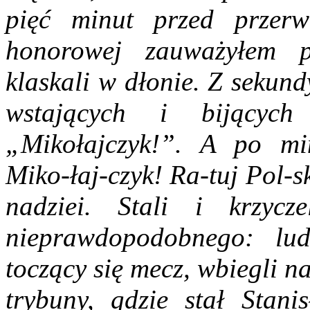
pięć minut przed przerw
honorowej zauważyłem p
klaskali w dłonie. Z sekun
wstających i bijących
„Mikołajczyk!”. A po mi
Miko-łaj-czyk! Ra-tuj Pol-s
nadziei. Stali i krzycz
nieprawdopodobnego: lu
toczący się mecz, wbiegli n
trybuny, gdzie stał Stani