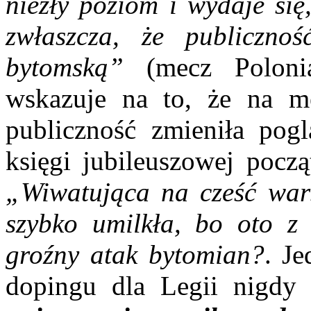
niezły poziom i wydaje się
zwłaszcza, że publiczno
bytomską”
(mecz Poloni
wskazuje na to, że na 
publiczność zmieniła pog
księgi jubileuszowej pocz
„Wiwatująca na cześć war
szybko umilkła, bo oto z
groźny atak bytomian?
. J
dopingu dla Legii nigdy 