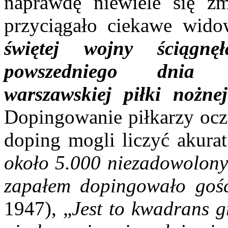
naprawdę niewiele się zm
przyciągało ciekawe wido
świętej wojny ściąg
powszedniego dnia '
warszawskiej piłki nożnej
Dopingowanie piłkarzy oczy
doping mogli liczyć akurat 
około 5.000 niezadowolonyc
zapałem dopingowało goś
1947), „
Jest to kwadrans g