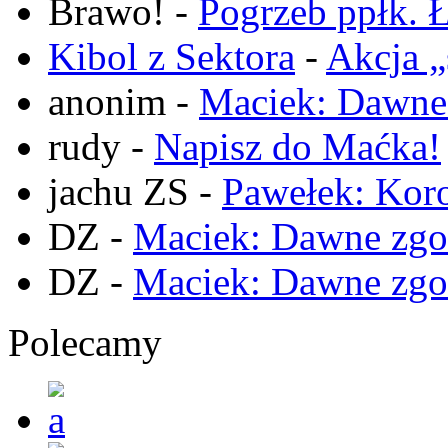
Brawo!
-
Pogrzeb ppłk. Ł
Kibol z Sektora
-
Akcja „
anonim
-
Maciek: Dawne
rudy
-
Napisz do Maćka!
jachu ZS
-
Pawełek: Koro
DZ
-
Maciek: Dawne zgo
DZ
-
Maciek: Dawne zgo
Polecamy