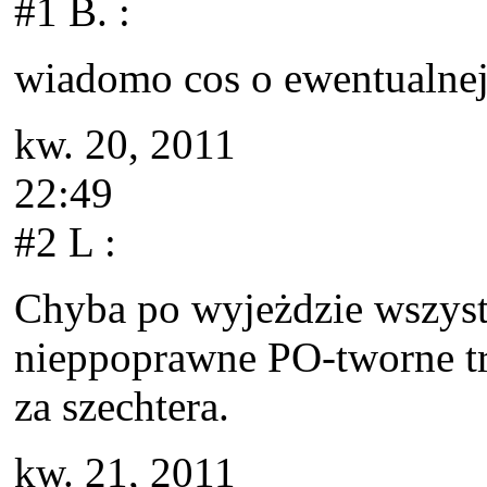
#1 B.
:
wiadomo cos o ewentualnej
kw. 20, 2011
22:49
#2 L
:
Chyba po wyjeżdzie wszyst
nieppoprawne PO-tworne tr
za szechtera.
kw. 21, 2011