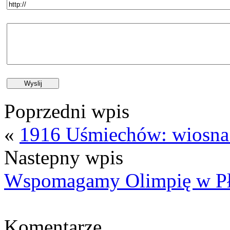
Poprzedni wpis
«
1916 Uśmiechów: wiosna
Nastepny wpis
Wspomagamy Olimpię w P
Komentarze