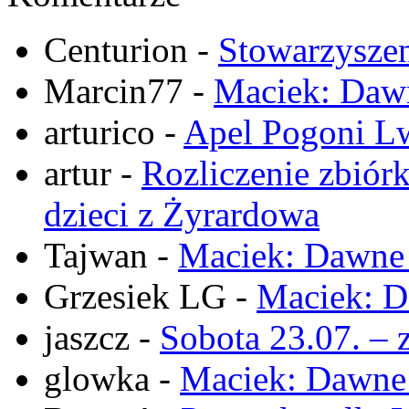
Centurion
-
Stowarzysze
Marcin77
-
Maciek: Daw
arturico
-
Apel Pogoni Lw
artur
-
Rozliczenie zbiór
dzieci z Żyrardowa
Tajwan
-
Maciek: Dawne
Grzesiek LG
-
Maciek: D
jaszcz
-
Sobota 23.07. – 
glowka
-
Maciek: Dawne